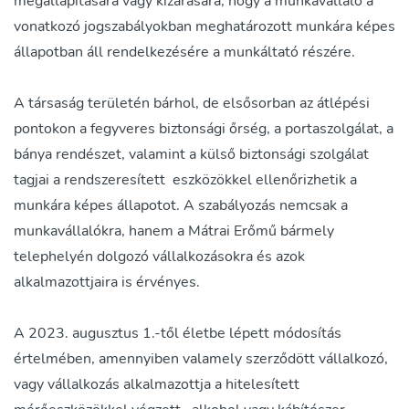
megállapítására vagy kizárására, hogy a munkavállaló a
vonatkozó jogszabályokban meghatározott munkára képes
állapotban áll rendelkezésére a munkáltató részére.
A társaság területén bárhol, de elsősorban az átlépési
pontokon a fegyveres biztonsági őrség, a portaszolgálat, a
bánya rendészet, valamint a külső biztonsági szolgálat
tagjai a rendszeresített eszközökkel ellenőrizhetik a
munkára képes állapotot. A szabályozás nemcsak a
munkavállalókra, hanem a Mátrai Erőmű bármely
telephelyén dolgozó vállalkozásokra és azok
alkalmazottjaira is érvényes.
A 2023. augusztus 1.-től életbe lépett módosítás
értelmében, amennyiben valamely szerződött vállalkozó,
vagy vállalkozás alkalmazottja a hitelesített