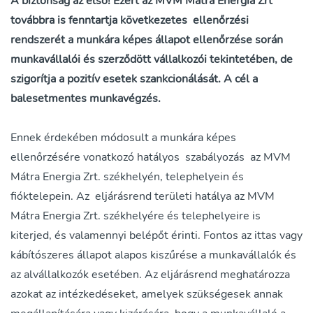
A biztonság az első! Ezért az MVM Mátra Energia Zrt
továbbra is fenntartja következetes ellenőrzési
rendszerét a munkára képes állapot ellenőrzése során
munkavállalói és szerződött vállalkozói tekintetében, de
szigorítja a pozitív esetek szankcionálását. A cél a
balesetmentes munkavégzés.
Ennek érdekében módosult a munkára képes
ellenőrzésére vonatkozó hatályos szabályozás az MVM
Mátra Energia Zrt. székhelyén, telephelyein és
fióktelepein. Az eljárásrend területi hatálya az MVM
Mátra Energia Zrt. székhelyére és telephelyeire is
kiterjed, és valamennyi belépőt érinti. Fontos az ittas vagy
kábítószeres állapot alapos kiszűrése a munkavállalók és
az alvállalkozók esetében. Az eljárásrend meghatározza
azokat az intézkedéseket, amelyek szükségesek annak