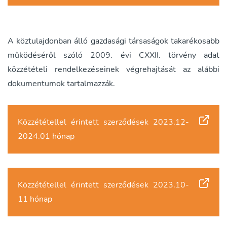
A köztulajdonban álló gazdasági társaságok takarékosabb
működéséről szóló 2009. évi CXXII. törvény adat
közzétételi rendelkezéseinek végrehajtását az alábbi
dokumentumok tartalmazzák.
Közzététellel érintett szerződések 2023.12-
2024.01 hónap
Közzététellel érintett szerződések 2023.10-
11 hónap