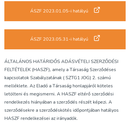
ÁSZF 2023.01.05-i hatályú
ÁSZF 2023.05.31-i hatályú
ÁLTALÁNOS HATÁRIDŐS ADÁSVÉTELI SZERZŐDÉSI
FELTÉTELEK (HASZF), amely a Társaság Szerződéses
kapcsolatok Szabályzatának ( SZTG1 JOG) 2. számú
melléklete. Az Eladó a Társaság honlapjáról köteles
letölteni és megismerni. A HASZF eltérő szerződési
rendelkezés hiányában a szerződés részét képezi. A
szerződésekre a szerződéskötés időpontjában hatályos
HASZF rendelkezései az irányadók.