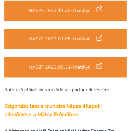
HASZF 2022.11.30-i hatályú
HASZF 2023.01.05-i hatályú
HASZF 2023.05.31-i hatályú
Kötelező előírások szerződéses partnerek részére:
Szigorúbb lesz a munkára képes állapot
ellenőrzése a Mátrai Erőműben