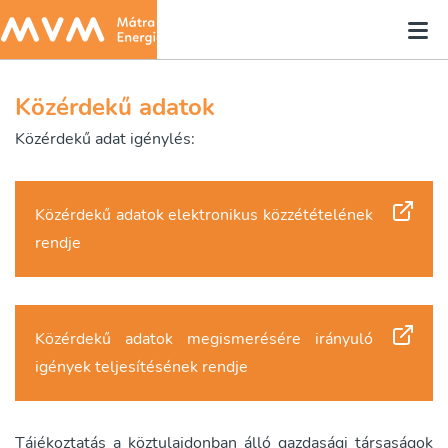
Közérdekű adatok
Közérdekű adat igénylés:
Közérdekű adatok elektronikus közzétételének
rendje
Közérdekű adatok megismerésére irányuló
igények teljesítésének rendje
Tájékoztatás a köztulajdonban álló gazdasági társaságok