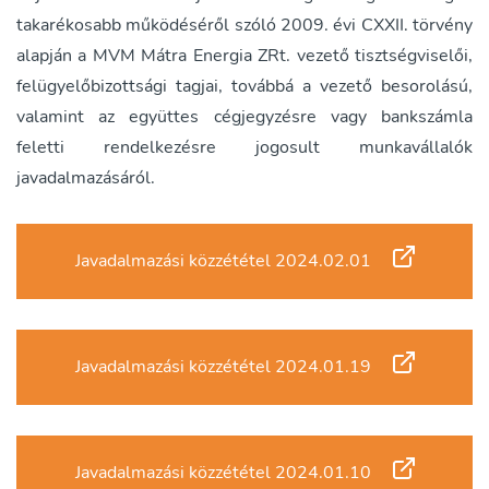
takarékosabb működéséről szóló 2009. évi CXXII. törvény
alapján a MVM Mátra Energia ZRt. vezető tisztségviselői,
felügyelőbizottsági tagjai, továbbá a vezető besorolású,
valamint az együttes cégjegyzésre vagy bankszámla
feletti rendelkezésre jogosult munkavállalók
javadalmazásáról.
Javadalmazási közzététel 2024.02.01
Javadalmazási közzététel 2024.01.19
Javadalmazási közzététel 2024.01.10