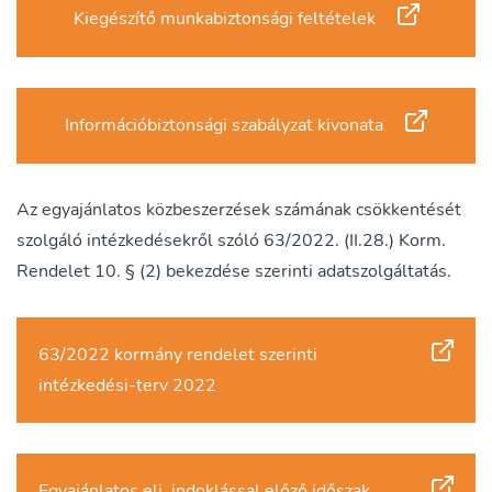
Kiegészítő munkabiztonsági feltételek
Információbiztonsági szabályzat kivonata
Az egyajánlatos közbeszerzések számának csökkentését
szolgáló intézkedésekről szóló 63/2022. (II.28.) Korm.
Rendelet 10. § (2) bekezdése szerinti adatszolgáltatás.
63/2022 kormány rendelet szerinti
intézkedési-terv 2022
Egyajánlatos elj. indoklással előző időszak