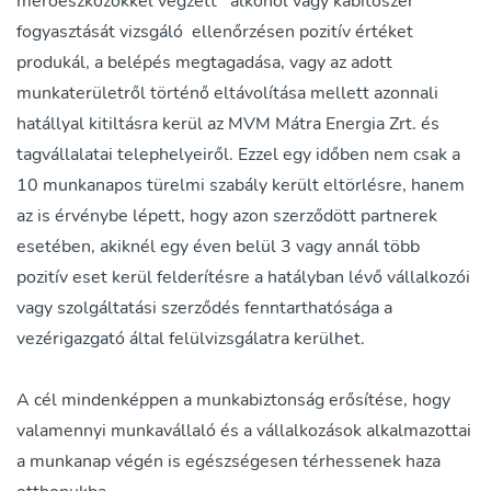
mérőeszközökkel végzett alkohol vagy kábítószer
fogyasztását vizsgáló ellenőrzésen pozitív értéket
produkál, a belépés megtagadása, vagy az adott
munkaterületről történő eltávolítása mellett azonnali
hatállyal kitiltásra kerül az MVM Mátra Energia Zrt. és
tagvállalatai telephelyeiről. Ezzel egy időben nem csak a
10 munkanapos türelmi szabály került eltörlésre, hanem
az is érvénybe lépett, hogy azon szerződött partnerek
esetében, akiknél egy éven belül 3 vagy annál több
pozitív eset kerül felderítésre a hatályban lévő vállalkozói
vagy szolgáltatási szerződés fenntarthatósága a
vezérigazgató által felülvizsgálatra kerülhet.
A cél mindenképpen a munkabiztonság erősítése, hogy
valamennyi munkavállaló és a vállalkozások alkalmazottai
a munkanap végén is egészségesen térhessenek haza