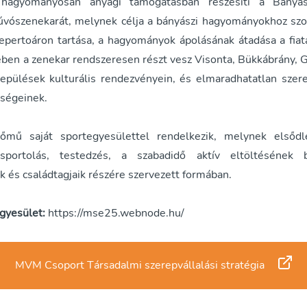
hagyományosan anyagi támogatásban részesíti a Bányás
úvószenekarát, melynek célja a bányászi hagyományokhoz sz
pertoáron tartása, a hagyományok ápolásának átadása a fiat
ben a zenekar rendszeresen részt vesz Visonta, Bükkábrány, 
lepülések kulturális rendezvényein, és elmaradhatatlan szere
ségeinek.
őmű saját sportegyesülettel rendelkezik, melynek elsődl
sportolás, testedzés, a szabadidő aktív eltöltésének b
 és családtagjaik részére szervezett formában.
gyesület:
https://mse25.webnode.hu/
MVM Csoport Társadalmi szerepvállalási stratégia