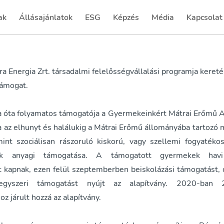
ak
Állásajánlatok
ESG
Képzés
Média
Kapcsolat
(current)
(current)
(current)
(current)
Energia Zrt. társadalmi felelősségvállalási programja kereté
támogat.
 óta folyamatos támogatója a Gyermekeinkért Mátrai Erőmű A
a az elhunyt és halálukig a Mátrai Erőmű állományába tartozó 
mint szociálisan rászoruló kiskorú, vagy szellemi fogyaték
ek anyagi támogatása. A támogatott gyermekek havi
 kapnak, ezen felül szeptemberben beiskolázási támogatást
 egyszeri támogatást nyújt az alapítvány. 2020-ban
z járult hozzá az alapítvány.