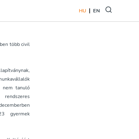
HU
EN
ben több civil
lapítványnak,
munkavállalók
os nem tanuló
 rendszeres
, decemberben
 23 gyermek