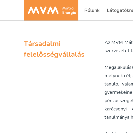
Rólunk
Látogatókn
(current)
Társadalmi
Az MVM Mátra 
szervezetet 
felelősségvállalás
Megalakulása
melynek célj
tanuló, vala
gyermekein
pénzösszeget
karácsonyi
tanulmányaiho