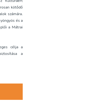
z Kultúráért
orosan kötődő
alok számára.
Gyöngyös és a
plői a Mátrai
eges célja a
iztosítása a