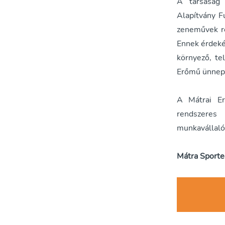
A társaság 
Alapítvány F
zeneművek re
Ennek érdeké
környező, te
Erőmű ünnep
A Mátrai Er
rendszeres 
munkavállalók
Mátra Sporte