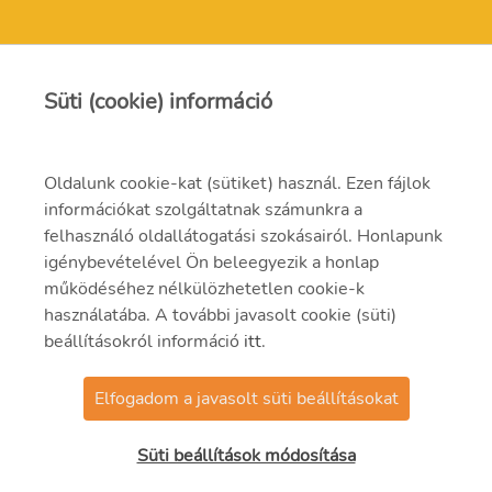
MVM Mátra Energia Zrt.
Süti (cookie) információ
matra@mvm.hu
Oldalunk cookie-kat (sütiket) használ. Ezen fájlok
H-3271 Visonta, Erőmű utca 11.
információkat szolgáltatnak számunkra a
felhasználó oldallátogatási szokásairól. Honlapunk
+36 (37) 334-000
igénybevételével Ön beleegyezik a honlap
működéséhez nélkülözhetetlen cookie-k
használatába. A további javasolt cookie (süti)
beállításokról információ
itt
.
Elfogadom a javasolt süti beállításokat
© 2021 MVM Zrt
Süti beállítások módosítása