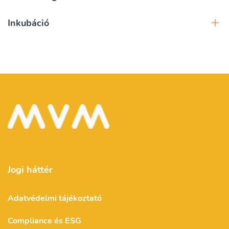
Inkubáció
Jogi háttér
Adatvédelmi tájékoztató
Compliance és ESG