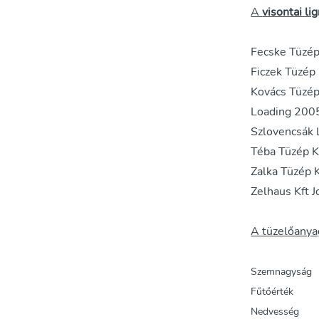
A
visontai lig
Fecske Tüzép
Ficzek Tüzép 
Kovács Tüzép
Loading 2005 
Szlovencsák 
Téba Tüzép Kf
Zalka Tüzép 
Zelhaus Kft J
A tüzelőanya
Szemnagys
Fűtőérték
Nedvesség