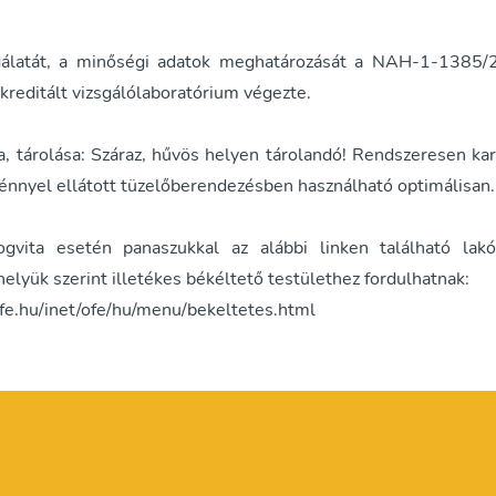
gálatát, a minőségi adatok meghatározását a NAH-1-1385
kreditált vizsgálólaboratórium végezte.
, tárolása: Száraz, hűvös helyen tárolandó! Rendszeresen kar
énnyel ellátott tüzelőberendezésben használható optimálisan.
ogvita esetén panaszukkal az alábbi linken található lak
helyük szerint illetékes békéltető testülethez fordulhatnak:
fe.hu/inet/ofe/hu/menu/bekeltetes.html