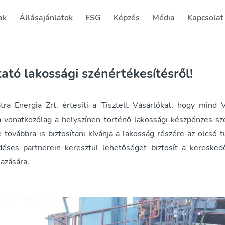
ak
Állásajánlatok
ESG
Képzés
Média
Kapcsolat
(current)
(current)
(current)
(current)
ató lakossági szénértékesítésről!
 Energia Zrt. értesíti a Tisztelt Vásárlókat, hogy mind 
 vonatkozólag a helyszínen történő lakossági készpénzes sz
e továbbra is biztosítani kívánja a lakosság részére az olcsó 
déses partnerein keresztül lehetőséget biztosít a kereske
mazására.