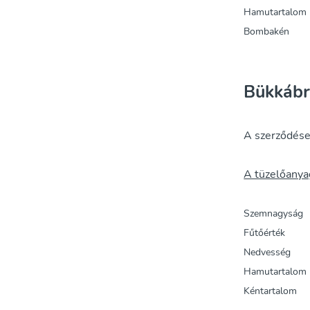
Hamutartalom
Bombakén
Bükkáb
A szerződése
A tüzelőanya
Szemnagys
Fűtőérték
Nedvesség
Hamutartalom
Kéntartalom