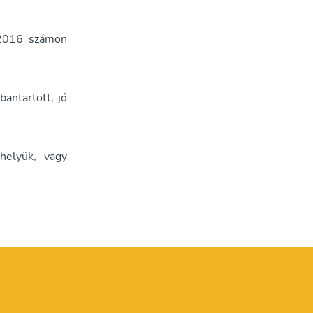
/2016 számon
bantartott, jó
óhelyük, vagy