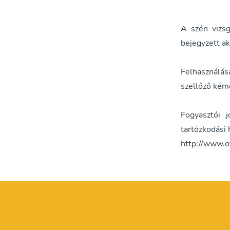
A szén vizs
bejegyzett ak
Felhasználása
szellőző kém
Fogyasztói j
tartózkodási 
http://www.o