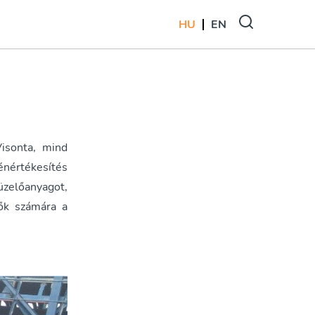
HU
EN
Visonta, mind
énértékesítés
tüzelőanyagot,
dők számára a