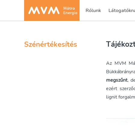
Rólunk
Látogatókn
(current)
Tájékozt
Szénértékesítés
Az MVM Mátra
Bükkábrányra
megszűnt
, d
ezért szerző
lignit forgal