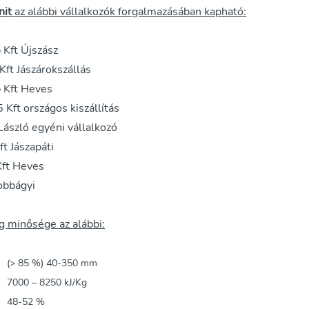
nit
az alábbi vállalkozók forgalmazásában kapható:
 Kft Újszász
Kft Jászárokszállás
 Kft Heves
Kft országos kiszállítás
László egyéni vállalkozó
t Jászapáti
Kft Heves
obbágyi
g minősége az alábbi:
ág
(> 85 %) 40-350 mm
7000 – 8250 kJ/Kg
48-52 %