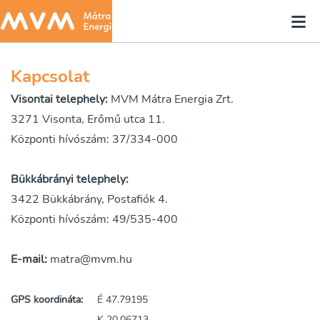
Kapcsolat
Visontai telephely:
MVM Mátra Energia Zrt.
3271 Visonta, Erőmű utca 11.
Központi hívószám: 37/334-000
Bükkábrányi telephely:
3422 Bükkábrány, Postafiók 4.
Központi hívószám: 49/535-400
E-mail:
matra@mvm.hu
GPS koordináta:
É 47.79195
K 20.06713