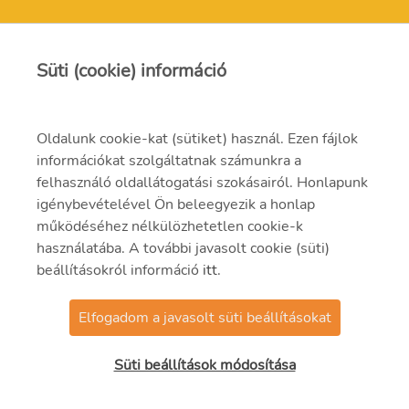
MVM Mátra Energia Zrt.
Süti (cookie) információ
matra@mvm.hu
Oldalunk cookie-kat (sütiket) használ. Ezen fájlok
H-3271 Visonta, Erőmű utca 11.
információkat szolgáltatnak számunkra a
felhasználó oldallátogatási szokásairól. Honlapunk
+36 (37) 334-000
igénybevételével Ön beleegyezik a honlap
működéséhez nélkülözhetetlen cookie-k
használatába. A további javasolt cookie (süti)
beállításokról információ
itt
.
Elfogadom a javasolt süti beállításokat
© 2021 MVM Zrt
Süti beállítások módosítása