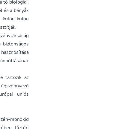
 tó biológiai,
l és a bányák
külön-külön
sztítják.
zvénytársaság
a biztonságos
 hasznosítása
utánpótlásának
é tartozik az
légszennyező
urópai uniós
 szén-monoxid
kében tűztéri