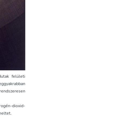
utak felületi
leggyakrabban
 rendszeresen
rogén-dioxid-
eltet.