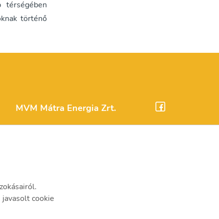
b térségében
oknak történő
MVM Mátra Energia Zrt.
matra@mvm.hu
H-3271 Visonta, Erőmű utca 11.
+36 (37) 334-000
zokásairól.
javasolt cookie