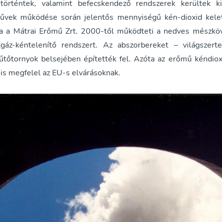
 történtek, valamint befecskendező rendszerek kerültek ki
űvek működése során jelentős mennyiségű kén-dioxid kelet
ra a Mátrai Erőmű Zrt. 2000-től működteti a nedves mészköv
gáz-kéntelenítő rendszert. Az abszorbereket – világszerte
tőtornyok belsejében építették fel. Azóta az erőmű kéndiox
 is megfelel az EU-s elvárásoknak.