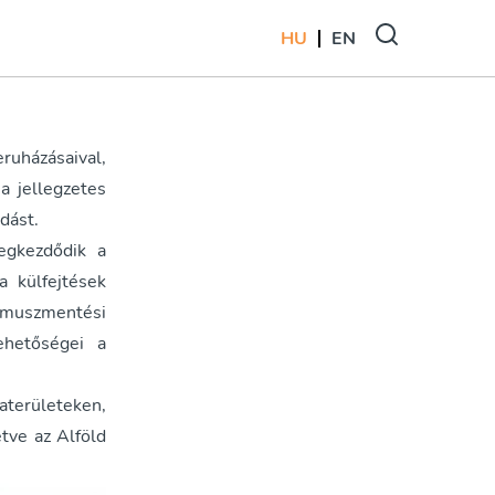
HU
EN
uházásaival,
a jellegzetes
dást.
egkezdődik a
a külfejtések
muszmentési
ehetőségei a
aterületeken,
etve az Alföld