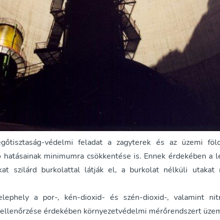
gőtisztaság-védelmi feladat a zagyterek és az üzemi föld
 hatásainak minimumra csökkentése is. Ennek érdekében a 
kat szilárd burkolattal látják el, a burkolat nélküli utakat
ephely a por-, kén-dioxid- és szén-dioxid-, valamint nit
 ellenőrzése érdekében környezetvédelmi mérőrendszert üzem