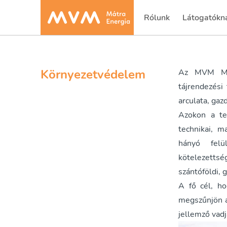
Rólunk
Látogatókn
(current)
Környezetvédelem
Az MVM Mátr
tájrendezési
arculata, ga
Azokon a te
technikai, m
hányó felü
kötelezetts
szántóföldi, 
A fő cél, ho
megszűnjön a 
jellemző vadj