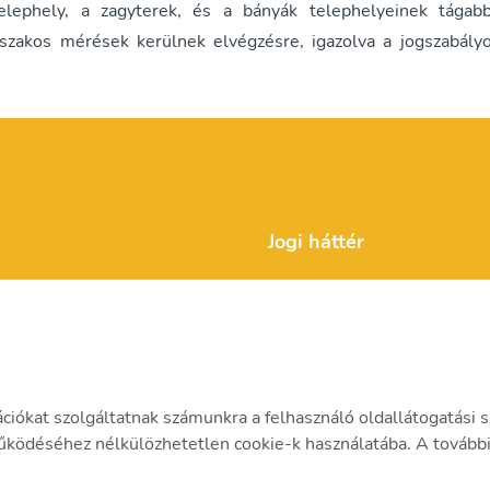
lephely, a zagyterek, és a bányák telephelyeinek tágab
őszakos mérések kerülnek elvégzésre, igazolva a jogszabály
Jogi háttér
Adatvédelmi tájékoztató
Compliance és ESG
ációkat szolgáltatnak számunkra a felhasználó oldallátogatási s
ödéséhez nélkülözhetetlen cookie-k használatába. A további 