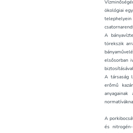
Vízminőségéne
ökológiai eg
telephelye
csatornarends
A bányavízte
törekszik ar
bányaművelés
elsősorban iv
biztosításáva
A társaság l
erőmű kazán
anyagainak 
normatíváknak
A porkibocsá
és nitrogén-