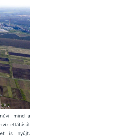
őművi, mind a
víz-ellátását
et is nyújt.