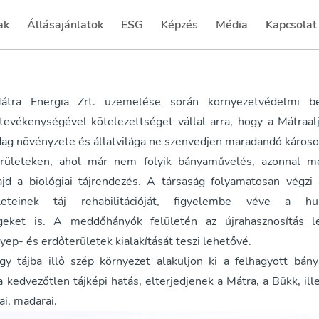
ak
Állásajánlatok
ESG
Képzés
Média
Kapcsolat
(current)
(current)
(current)
(current)
a Energia Zrt. üzemelése során környezetvédelmi ber
 tevékenységével kötelezettséget vállal arra, hogy a Mátraalj
zdag növényzete és állatvilága ne szenvedjen maradandó károso
rületeken, ahol már nem folyik bányaművelés, azonnal m
ajd a biológiai tájrendezés. A társaság folyamatosan végzi 
leteinek táj rehabilitációját, figyelembe véve a hu
égeket is. A meddőhányók felületén az újrahasznosítás l
gyep- és erdőterületek kialakítását teszi lehetővé.
gy tájba illő szép környezet alakuljon ki a felhagyott bány
kedvezőtlen tájképi hatás, elterjedjenek a Mátra, a Bükk, ill
ai, madarai.