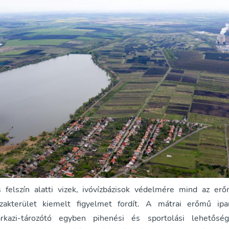
s felszín alatti vizek, ivóvízbázisok védelmére mind az er
zakterület kiemelt figyelmet fordít. A mátrai erőmű ipari
rkazi-tározótó egyben pihenési és sportolási lehetőség