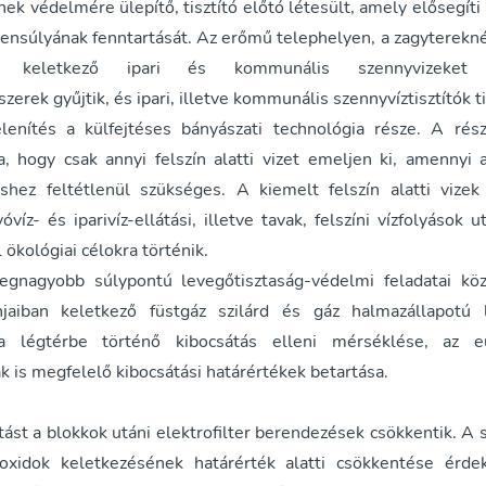
k védelmére ülepítő, tisztító előtó létesült, amely elősegíti a
yensúlyának fenntartását. Az erőmű telephelyen, a zagyterekné
in keletkező ipari és kommunális szennyvizeket 
zerek gyűjtik, és ipari, illetve kommunális szennyvíztisztítók ti
lenítés a külfejtéses bányászati technológia része. A rés
ra, hogy csak annyi felszín alatti vizet emeljen ki, amennyi 
hez feltétlenül szükséges. A kiemelt felszín alatti vizek
óvíz- és iparivíz-ellátási, illetve tavak, felszíni vízfolyások 
l ökológiai célokra történik.
egnagyobb súlypontú levegőtisztaság-védelmi feladatai köz
jaiban keletkező füstgáz szilárd és gáz halmazállapotú 
a légtérbe történő kibocsátás elleni mérséklése, az e
 is megfelelő kibocsátási határértékek betartása.
tást a blokkok utáni elektrofilter berendezések csökkentik. A
oxidok keletkezésének határérték alatti csökkentése érde