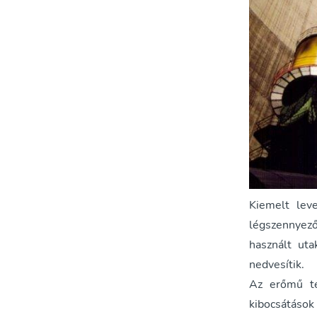
Kiemelt leve
légszennyező
használt uta
nedvesítik.
Az erőmű tel
kibocsátások