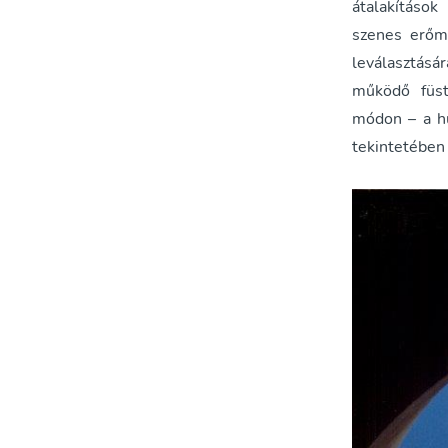
átalakítások
szenes erőm
leválasztásá
működő füst
módon – a hű
tekintetében