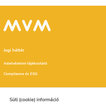
Jogi háttér
Adatvédelmi tájékoztató
Compliance és ESG
MVM Mátra Energia Zrt.
Süti (cookie) információ