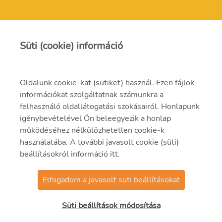
MVM Mátra Energia Zrt.
Süti (cookie) információ
matra@mvm.hu
Oldalunk cookie-kat (sütiket) használ. Ezen fájlok
H-3271 Visonta, Erőmű utca 11.
információkat szolgáltatnak számunkra a
felhasználó oldallátogatási szokásairól. Honlapunk
+36 (37) 334-000
igénybevételével Ön beleegyezik a honlap
működéséhez nélkülözhetetlen cookie-k
használatába. A további javasolt cookie (süti)
beállításokról információ
itt
.
Elfogadom a javasolt süti beállításokat
© 2021 MVM Zrt
Süti beállítások módosítása