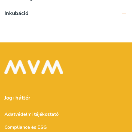
Inkubáció
Jogi háttér
Adatvédelmi tájékoztató
Compliance és ESG