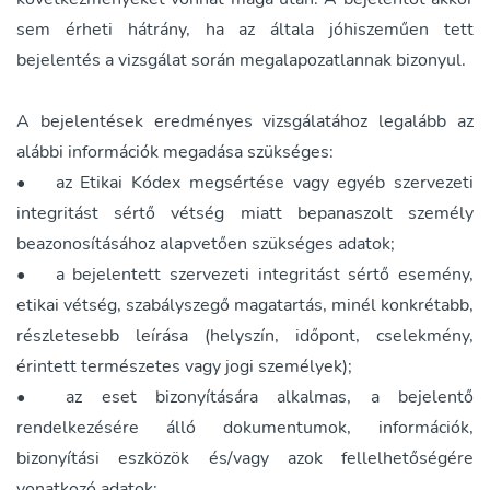
sem érheti hátrány, ha az általa jóhiszeműen tett
bejelentés a vizsgálat során megalapozatlannak bizonyul.
A bejelentések eredményes vizsgálatához legalább az
alábbi információk megadása szükséges:
•
az Etikai Kódex megsértése vagy egyéb szervezeti
integritást sértő vétség miatt bepanaszolt személy
beazonosításához alapvetően szükséges adatok;
•
a bejelentett szervezeti integritást sértő esemény,
etikai vétség, szabályszegő magatartás, minél konkrétabb,
részletesebb leírása (helyszín, időpont, cselekmény,
érintett természetes vagy jogi személyek);
•
az eset bizonyítására alkalmas, a bejelentő
rendelkezésére álló dokumentumok, információk,
bizonyítási eszközök és/vagy azok fellelhetőségére
vonatkozó adatok;