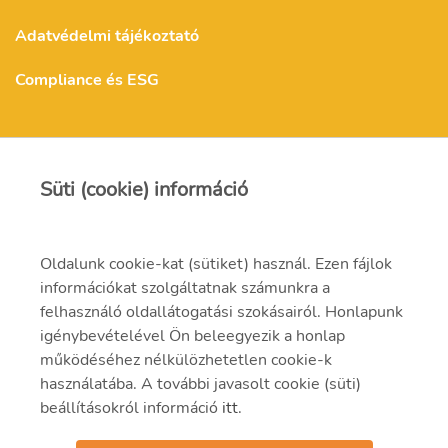
Adatvédelmi tájékoztató
Compliance és ESG
MVM Mátra Energia Zrt.
Süti (cookie) információ
matra@mvm.hu
Oldalunk cookie-kat (sütiket) használ. Ezen fájlok
H-3271 Visonta, Erőmű utca 11.
információkat szolgáltatnak számunkra a
felhasználó oldallátogatási szokásairól. Honlapunk
+36 (37) 334-000
igénybevételével Ön beleegyezik a honlap
működéséhez nélkülözhetetlen cookie-k
használatába. A további javasolt cookie (süti)
beállításokról információ
itt
.