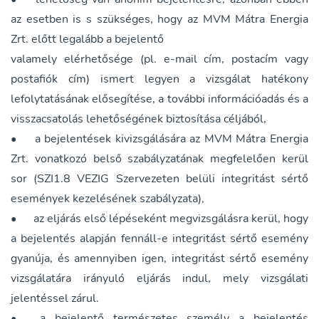
az esetben is s szükséges, hogy az MVM Mátra Energia
Zrt. előtt legalább a bejelentő
valamely elérhetősége (pl. e-mail cím, postacím vagy
postafiók cím) ismert legyen a vizsgálat hatékony
lefolytatásának elősegítése, a további információadás és a
visszacsatolás lehetőségének biztosítása céljából,
•
a bejelentések kivizsgálására az MVM Mátra Energia
Zrt. vonatkozó belső szabályzatának megfelelően kerül
sor (SZI1.8 VEZIG Szervezeten belüli integritást sértő
események kezelésének szabályzata),
•
az eljárás első lépéseként megvizsgálásra kerül, hogy
a bejelentés alapján fennáll-e integritást sértő esemény
gyanúja, és amennyiben igen, integritást sértő esemény
vizsgálatára irányuló eljárás indul, mely vizsgálati
jelentéssel zárul.
•
a bejelentő természetes személy a bejelentés