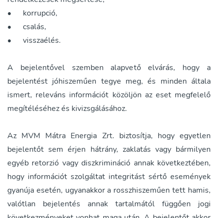
•
korrupció,
•
csalás,
•
visszaélés.
A bejelentővel szemben alapvető elvárás, hogy a
bejelentést jóhiszeműen tegye meg, és minden általa
ismert, releváns információt közöljön az eset megfelelő
megítéléséhez és kivizsgálásához.
Az MVM Mátra Energia Zrt. biztosítja, hogy egyetlen
bejelentőt sem érjen hátrány, zaklatás vagy bármilyen
egyéb retorzió vagy diszkrimináció annak következtében,
hogy információt szolgáltat integritást sértő események
gyanúja esetén, ugyanakkor a rosszhiszeműen tett hamis,
valótlan bejelentés annak tartalmától függően jogi
következményeket vonhat maga után. A bejelentőt akkor