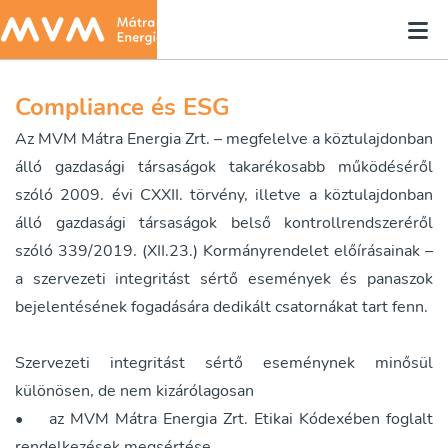
Compliance és ESG
Az MVM Mátra Energia Zrt. – megfelelve a köztulajdonban
álló gazdasági társaságok takarékosabb működéséről
szóló 2009. évi CXXII. törvény, illetve a köztulajdonban
álló gazdasági társaságok belső kontrollrendszeréről
szóló 339/2019. (XII.23.) Kormányrendelet előírásainak –
a szervezeti integritást sértő események és panaszok
bejelentésének fogadására dedikált csatornákat tart fenn.
Szervezeti integritást sértő eseménynek minősül
különösen, de nem kizárólagosan
•
az MVM Mátra Energia Zrt. Etikai Kódexében foglalt
rendelkezések megsértése,