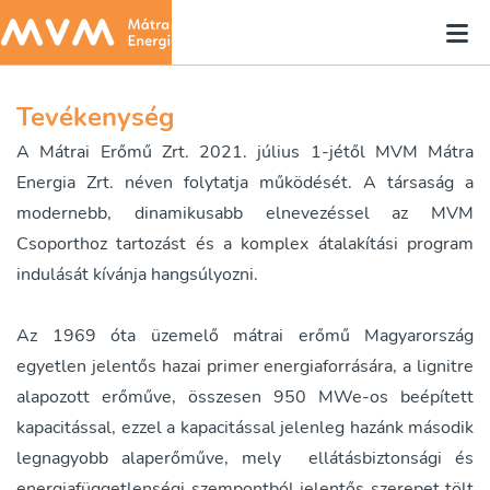
Tevékenység
A Mátrai Erőmű Zrt. 2021. július 1-jétől MVM Mátra
Energia Zrt. néven folytatja működését. A társaság a
modernebb, dinamikusabb elnevezéssel az MVM
Csoporthoz tartozást és a komplex átalakítási program
indulását kívánja hangsúlyozni.
Az 1969 óta üzemelő mátrai erőmű Magyarország
egyetlen jelentős hazai primer energiaforrására, a lignitre
alapozott erőműve, összesen 950 MWe-os beépített
kapacitással, ezzel a kapacitással jelenleg hazánk második
legnagyobb alaperőműve, mely ellátásbiztonsági és
energiafüggetlenségi szempontból jelentős szerepet tölt