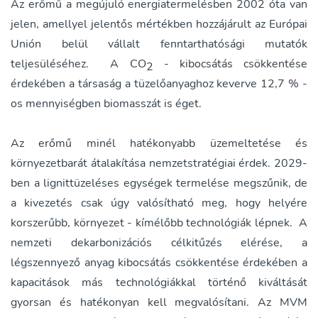
Az erőmű a megújuló energiatermelésben 2002 óta van
jelen, amellyel jelentős mértékben hozzájárult az Európai
Unión belül vállalt fenntarthatósági mutatók
teljesüléséhez. A CO
- kibocsátás csökkentése
2
érdekében a társaság a tüzelőanyaghoz keverve 12,7 % -
os mennyiségben biomasszát is éget.
Az erőmű minél hatékonyabb üzemeltetése és
környezetbarát átalakítása nemzetstratégiai érdek. 2029-
ben a lignittüzeléses egységek termelése megszűnik, de
a kivezetés csak úgy valósítható meg, hogy helyére
korszerűbb, környezet - kímélőbb technológiák lépnek. A
nemzeti dekarbonizációs célkitűzés elérése, a
légszennyező anyag kibocsátás csökkentése érdekében a
kapacitások más technológiákkal történő kiváltását
gyorsan és hatékonyan kell megvalósítani. Az MVM