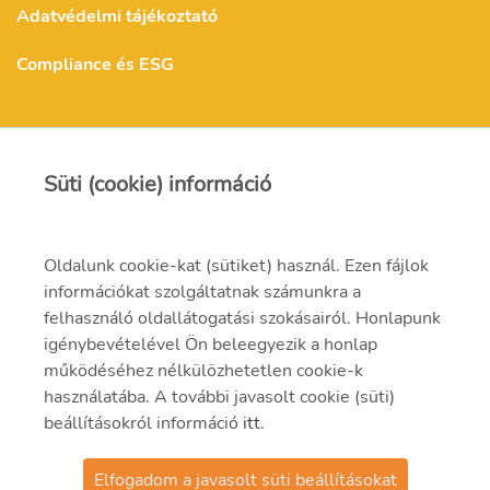
Adatvédelmi tájékoztató
Compliance és ESG
MVM Mátra Energia Zrt.
Süti (cookie) információ
matra@mvm.hu
Oldalunk cookie-kat (sütiket) használ. Ezen fájlok
H-3271 Visonta, Erőmű utca 11.
információkat szolgáltatnak számunkra a
felhasználó oldallátogatási szokásairól. Honlapunk
+36 (37) 334-000
igénybevételével Ön beleegyezik a honlap
működéséhez nélkülözhetetlen cookie-k
használatába. A további javasolt cookie (süti)
beállításokról információ
itt
.
Elfogadom a javasolt süti beállításokat