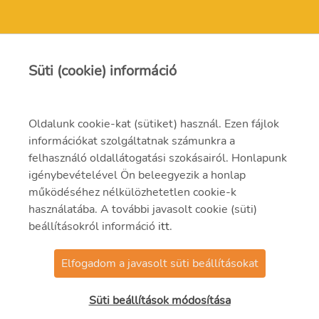
MVM Mátra Energia Zrt.
Süti (cookie) információ
matra@mvm.hu
Oldalunk cookie-kat (sütiket) használ. Ezen fájlok
H-3271 Visonta, Erőmű utca 11.
információkat szolgáltatnak számunkra a
felhasználó oldallátogatási szokásairól. Honlapunk
+36 (37) 334-000
igénybevételével Ön beleegyezik a honlap
működéséhez nélkülözhetetlen cookie-k
használatába. A további javasolt cookie (süti)
beállításokról információ
itt
.
Elfogadom a javasolt süti beállításokat
© 2021 MVM Zrt
Süti beállítások módosítása