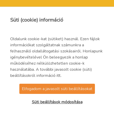
MVM Mátra Energia Zrt.
Süti (cookie) információ
matra@mvm.hu
Oldalunk cookie-kat (sütiket) használ. Ezen fájlok
H-3271 Visonta, Erőmű utca 11.
információkat szolgáltatnak számunkra a
felhasználó oldallátogatási szokásairól. Honlapunk
+36 (37) 334-000
igénybevételével Ön beleegyezik a honlap
működéséhez nélkülözhetetlen cookie-k
használatába. A további javasolt cookie (süti)
beállításokról információ
itt
.
Elfogadom a javasolt süti beállításokat
© 2021 MVM Zrt
Süti beállítások módosítása