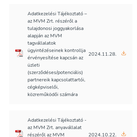
Adatkezelési Tájékoztató –
az MVM Zrt. részéről a
tulajdonosi joggyakorlása
alapján az MVM
tagvállalatok
ügyintézéseinek kontrollja
2024.11.28.
érvényesítése kapcsán az
üzleti
(szerződéses/potenciális)
partnereik kapcsolattartói,
cégképviselői,
közreműködői számára
Adatkezelési Tájékoztató -
az MVM Zrt. anyavállalat
részéről az MVM
2024.10.22.