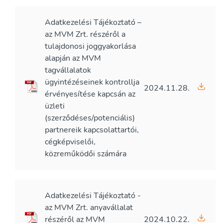
Adatkezelési Tájékoztató –
az MVM Zrt. részéről a
tulajdonosi joggyakorlása
alapján az MVM
tagvállalatok
ügyintézéseinek kontrollja
2024.11.28.
érvényesítése kapcsán az
üzleti
(szerződéses/potenciális)
partnereik kapcsolattartói,
cégképviselői,
közreműködői számára
Adatkezelési Tájékoztató -
az MVM Zrt. anyavállalat
részéről az MVM
2024.10.22.