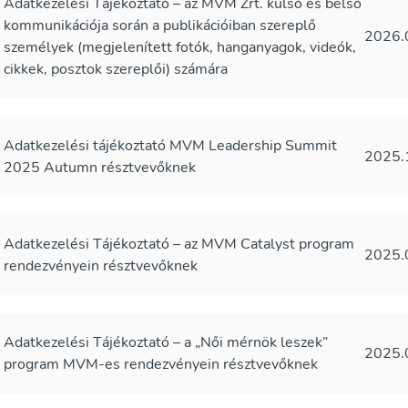
Adatkezelési Tájékoztató – az MVM Zrt. külső és belső
kommunikációja során a publikációiban szereplő
2026.
személyek (megjelenített fotók, hanganyagok, videók,
cikkek, posztok szereplői) számára
Adatkezelési tájékoztató MVM Leadership Summit
2025.
2025 Autumn résztvevőknek
Adatkezelési Tájékoztató – az MVM Catalyst program
2025.
rendezvényein résztvevőknek
Adatkezelési Tájékoztató – a „Női mérnök leszek”
2025.
program MVM-es rendezvényein résztvevőknek