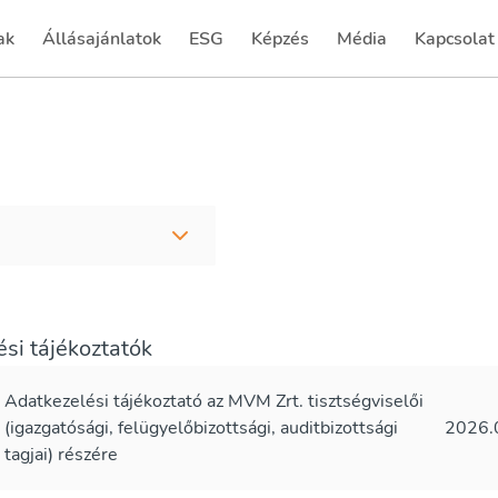
ak
Állásajánlatok
ESG
Képzés
Média
Kapcsolat
(current)
(current)
(current)
(current)
si tájékoztatók
Adatkezelési tájékoztató az MVM Zrt. tisztségviselői
(igazgatósági, felügyelőbizottsági, auditbizottsági
2026.
tagjai) részére