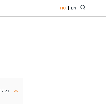
HU
EN
07.21.