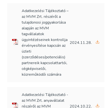
Adatkezelési Tájékoztató –
az MVM Zrt. részéről a
tulajdonosi joggyakorlása
alapján az MVM
tagvállalatok
ügyintézéseinek kontrollja
2024.11.28.
érvényesítése kapcsán az
üzleti
(szerződéses/potenciális)
partnereik kapcsolattartói,
cégképviselői,
közreműködői számára
Adatkezelési Tájékoztató -
az MVM Zrt. anyavállalat
részéről az MVM
2024.10.22.